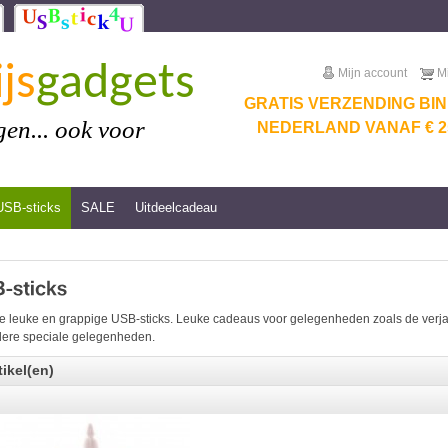
js
gadgets
Mijn account
M
GRATIS VERZENDING BI
en... ook voor
NEDERLAND VANAF € 25
USB-sticks
SALE
Uitdeelcadeau
e leuke en grappige USB-sticks. Leuke cadeaus voor gelegenheden zoals de verjaar
ere speciale gelegenheden.
tikel(en)