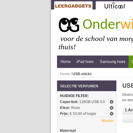
Onder
wi
voor de school van morg
thuis!
Home
iPad hoes
Samsung hoes
Home
/
USB-sticks
SELECTIE VERFIJNEN
Divers
HUIDIGE FILTER:
en and
Capaciteit:
128GB USB 3.0
Kleur:
Roze
1 Ar
Prijs:
€ 10,00 of hoger
Wissen
Materiaal