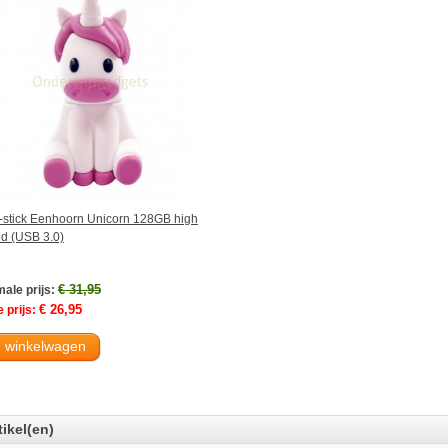
stick Eenhoorn Unicorn 128GB high
d (USB 3.0)
€ 31,95
ale prijs:
€ 26,95
 prijs:
n winkelwagen
tikel(en)