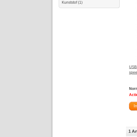
Kunststof
(1)
USB-
spee
Norm
Actie
I
1 Ar