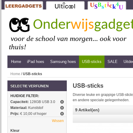
Onder
wijs
gadge
voor de school van morgen... ook voor
thuis!
Home
iPad hoes
Samsung hoes
USB-sticks
SALE
Uitde
Home
/
USB-sticks
SELECTIE VERFIJNEN
Diverse leuke en grappige USB-sticks
HUIDIGE FILTER:
en andere speciale gelegenheden.
Capaciteit:
128GB USB 3.0
Materiaal:
Kunststof
9 Artikel(en)
Prijs:
€ 10,00 of hoger
Wissen
Kleur