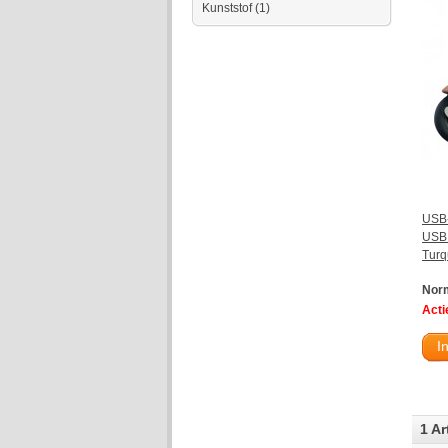
Kunststof
(1)
USB-
USB 
Turq
Norm
Actie
I
1 Ar