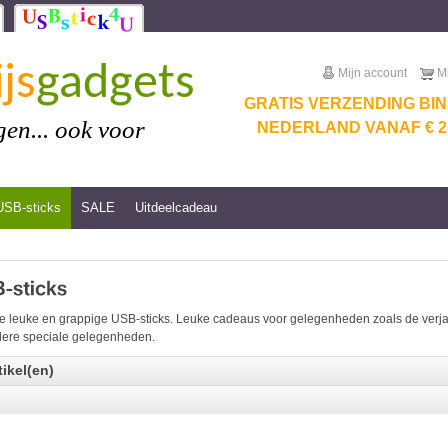
js
gadgets
Mijn account
M
GRATIS VERZENDING BI
en... ook voor
NEDERLAND VANAF € 25
USB-sticks
SALE
Uitdeelcadeau
e leuke en grappige USB-sticks. Leuke cadeaus voor gelegenheden zoals de verjaar
ere speciale gelegenheden.
tikel(en)