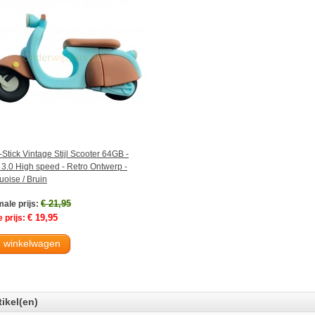
Stick Vintage Stijl Scooter 64GB -
3.0 High speed - Retro Ontwerp -
uoise / Bruin
€ 21,95
ale prijs:
€ 19,95
 prijs:
n winkelwagen
tikel(en)