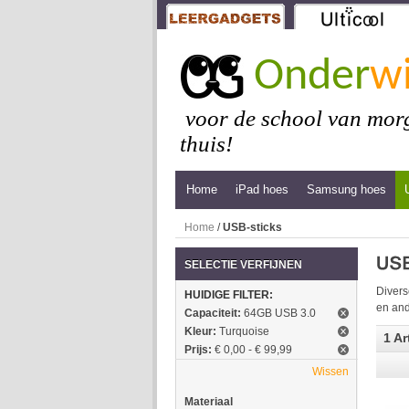
Onder
wi
voor de school van morg
thuis!
Home
iPad hoes
Samsung hoes
Home
/
USB-sticks
SELECTIE VERFIJNEN
Divers
HUIDIGE FILTER:
en and
Capaciteit:
64GB USB 3.0
Kleur:
Turquoise
1 Ar
Prijs:
€ 0,00 - € 99,99
Wissen
Materiaal