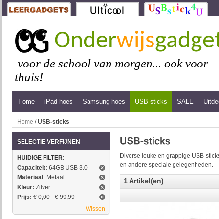
Onder
wijs
gadge
voor de school van morgen... ook voor
thuis!
Home
iPad hoes
Samsung hoes
USB-sticks
SALE
Uitde
Home
/
USB-sticks
SELECTIE VERFIJNEN
Diverse leuke en grappige USB-sticks
HUIDIGE FILTER:
en andere speciale gelegenheden.
Capaciteit:
64GB USB 3.0
Materiaal:
Metaal
1 Artikel(en)
Kleur:
Zilver
Prijs:
€ 0,00 - € 99,99
Wissen