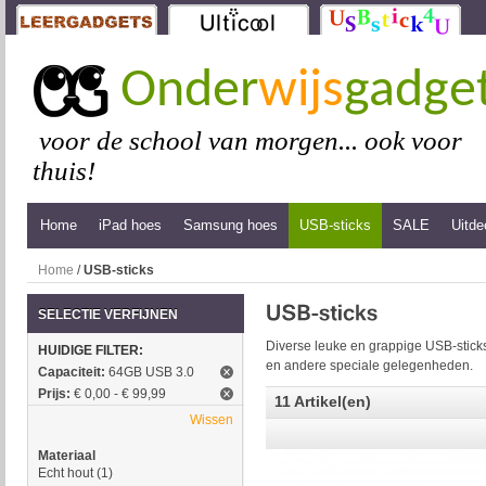
Onder
wijs
gadge
voor de school van morgen... ook voor
thuis!
Home
iPad hoes
Samsung hoes
USB-sticks
SALE
Uitde
Home
/
USB-sticks
SELECTIE VERFIJNEN
Diverse leuke en grappige USB-sticks
HUIDIGE FILTER:
en andere speciale gelegenheden.
Capaciteit:
64GB USB 3.0
Prijs:
€ 0,00 - € 99,99
11 Artikel(en)
Wissen
Materiaal
Echt hout
(1)