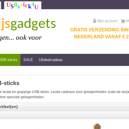
js
gadgets
Mijn account
M
GRATIS VERZENDING BI
en... ook voor
NEDERLAND VANAF € 25
USB-sticks
SALE
Uitdeelcadeau
e leuke en grappige USB-sticks. Leuke cadeaus voor gelegenheden zoals de verjaar
ere speciale gelegenheden.
rtikel(en)