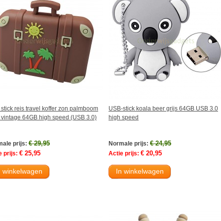
stick reis travel koffer zon palmboom
USB-stick koala beer grijs 64GB USB 3.0
o vintage 64GB high speed (USB 3.0)
high speed
€ 29,95
€ 24,95
ale prijs:
Normale prijs:
€ 25,95
€ 20,95
 prijs:
Actie prijs:
n winkelwagen
In winkelwagen