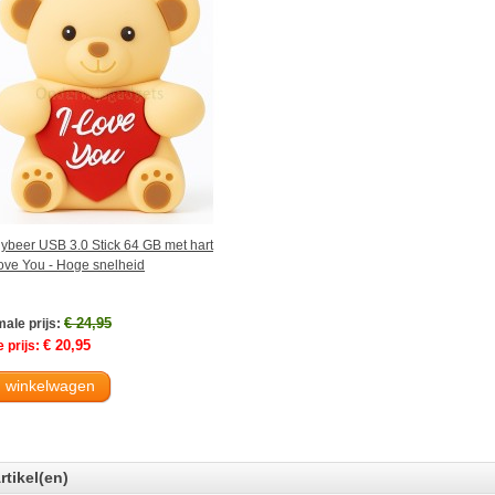
ybeer USB 3.0 Stick 64 GB met hart
Love You - Hoge snelheid
€ 24,95
ale prijs:
€ 20,95
 prijs:
n winkelwagen
rtikel(en)