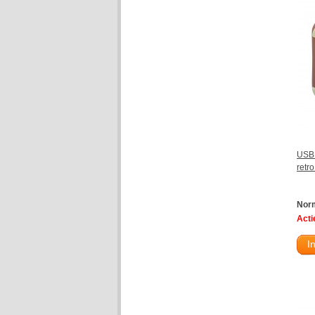
USB 
retr
Norm
Actie
I