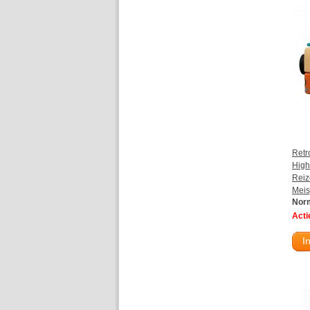
Retr
High
Reiz
Meis
Norm
Actie
I