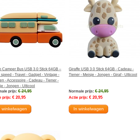
o Camper Bus USB 3.0 Stick 64GB –
Giraffe USB 3.0 Stick 64GB - Cadeau -
 speed - Travel - Gadget - Vintage -
Tiener - Meisje - Jongen - Giraf - Ulticool
en - Accessoire - Cadeau - Tiener -
je - Jongen - Ulticool
€ 24,95
€ 24,95
ale prijs:
Normale prijs:
€ 20,95
€ 20,95
 prijs:
Actie prijs:
n winkelwagen
In winkelwagen