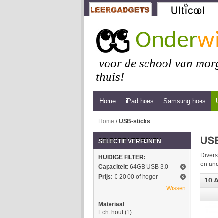
Onder
wi
voor de school van morg
thuis!
Home
iPad hoes
Samsung hoes
Home
/
USB-sticks
SELECTIE VERFIJNEN
Divers
HUIDIGE FILTER:
en and
Capaciteit:
64GB USB 3.0
Prijs:
€ 20,00 of hoger
10 A
Wissen
Materiaal
Echt hout
(1)