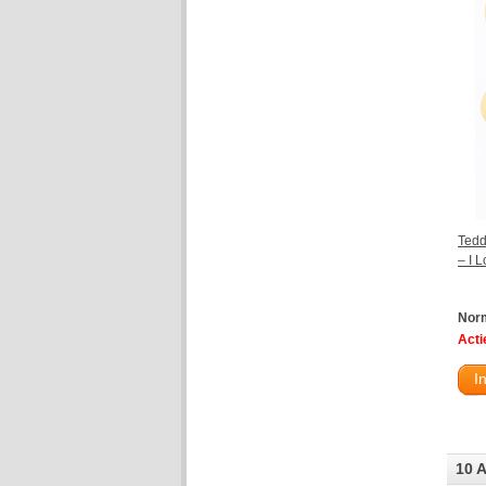
Tedd
– I 
Norm
Actie
I
10 A