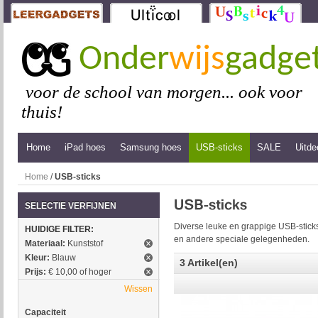
Onder
wijs
gadge
voor de school van morgen... ook voor
thuis!
Home
iPad hoes
Samsung hoes
USB-sticks
SALE
Uitde
Home
/
USB-sticks
SELECTIE VERFIJNEN
Diverse leuke en grappige USB-sticks
HUIDIGE FILTER:
en andere speciale gelegenheden.
Materiaal:
Kunststof
Kleur:
Blauw
3 Artikel(en)
Prijs:
€ 10,00 of hoger
Wissen
Capaciteit