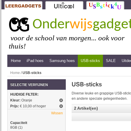
Onder
wijs
gadge
voor de school van morgen... ook voor
thuis!
Home
iPad hoes
Samsung hoes
USB-sticks
SALE
Uitde
Home
/
USB-sticks
SELECTIE VERFIJNEN
Diverse leuke en grappige USB-sticks
HUIDIGE FILTER:
en andere speciale gelegenheden.
Kleur:
Oranje
Prijs:
€ 10,00 of hoger
2 Artikel(en)
Wissen
Capaciteit
8GB
(1)