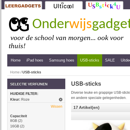
Onder
wijs
gadge
voor de school van morgen... ook voor
thuis!
Home
iPad hoes
Samsung hoes
USB-sticks
SALE
Uitde
Home
/
USB-sticks
SELECTIE VERFIJNEN
Diverse leuke en grappige USB-sticks
HUIDIGE FILTER:
en andere speciale gelegenheden.
Kleur:
Roze
Wissen
17 Artikel(en)
Capaciteit
8GB
(2)
16GB
(2)