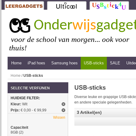
Onder
wijs
gadge
voor de school van morgen... ook voor
thuis!
Home
iPad hoes
Samsung hoes
USB-sticks
SALE
Uitde
Home
/
USB-sticks
SELECTIE VERFIJNEN
Diverse leuke en grappige USB-sticks
HUIDIGE FILTER:
en andere speciale gelegenheden.
Kleur:
Wit
Prijs:
€ 0,00 - € 99,99
3 Artikel(en)
Wissen
Capaciteit
8GB
(2)