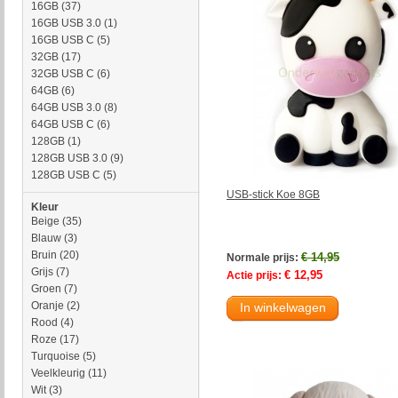
16GB
(37)
16GB USB 3.0
(1)
16GB USB C
(5)
32GB
(17)
32GB USB C
(6)
64GB
(6)
64GB USB 3.0
(8)
64GB USB C
(6)
128GB
(1)
128GB USB 3.0
(9)
128GB USB C
(5)
USB-stick Koe 8GB
Kleur
Beige
(35)
Blauw
(3)
Bruin
(20)
€ 14,95
Normale prijs:
Grijs
(7)
€ 12,95
Actie prijs:
Groen
(7)
Oranje
(2)
In winkelwagen
Rood
(4)
Roze
(17)
Turquoise
(5)
Veelkleurig
(11)
Wit
(3)