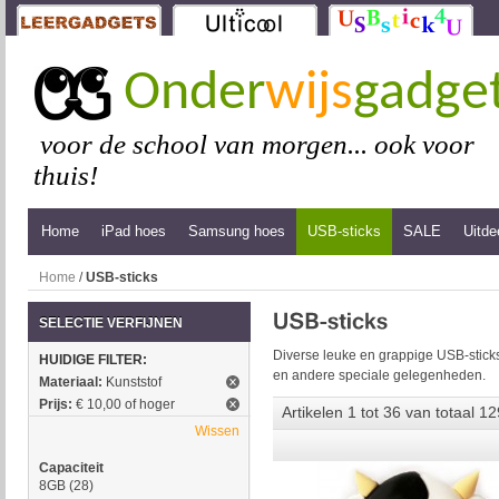
Onder
wijs
gadge
voor de school van morgen... ook voor
thuis!
Home
iPad hoes
Samsung hoes
USB-sticks
SALE
Uitde
Home
/
USB-sticks
SELECTIE VERFIJNEN
Diverse leuke en grappige USB-sticks
HUIDIGE FILTER:
en andere speciale gelegenheden.
Materiaal:
Kunststof
Prijs:
€ 10,00 of hoger
Artikelen 1 tot 36 van totaal 12
Wissen
Capaciteit
8GB
(28)