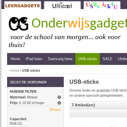
Onder
wijs
gadge
voor de school van morgen... ook voor
thuis!
Home
iPad hoes
Samsung hoes
USB-sticks
SALE
Uitde
Home
/
USB-sticks
SELECTIE VERFIJNEN
Diverse leuke en grappige USB-sticks
HUIDIGE FILTER:
en andere speciale gelegenheden.
Materiaal:
Metaal
Prijs:
€ 10,00 of hoger
7 Artikel(en)
Wissen
Capaciteit
8GB
(3)