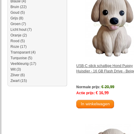
Blauw
(4)
Bruin
(22)
Goud
(5)
Grijs
(8)
Groen
(7)
Licht hout
(7)
Oranje
(2)
Rood
(5)
Roze
(17)
Transparant
(4)
Turquoise
(5)
Veelkleurig
(17)
USB-C-stick schattige Hond Puppy
Wit
(3)
Huisdier - 16 GB Flash Drive - Beig
Zilver
(6)
Zwart
(15)
€ 20,99
Normale prijs:
€ 16,99
Actie prijs:
In winkelwagen