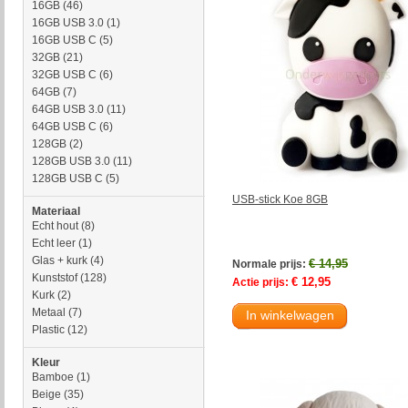
16GB
(46)
16GB USB 3.0
(1)
16GB USB C
(5)
32GB
(21)
32GB USB C
(6)
64GB
(7)
64GB USB 3.0
(11)
64GB USB C
(6)
128GB
(2)
128GB USB 3.0
(11)
128GB USB C
(5)
USB-stick Koe 8GB
Materiaal
Echt hout
(8)
Echt leer
(1)
Glas + kurk
(4)
€ 14,95
Normale prijs:
Kunststof
(128)
€ 12,95
Actie prijs:
Kurk
(2)
Metaal
(7)
In winkelwagen
Plastic
(12)
Kleur
Bamboe
(1)
Beige
(35)