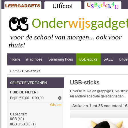
Onder
wijs
gadge
voor de school van morgen... ook voor
thuis!
Home
iPad hoes
Samsung hoes
USB-sticks
SALE
Uitde
Home
/
USB-sticks
SELECTIE VERFIJNEN
Diverse leuke en grappige USB-sticks
HUIDIGE FILTER:
en andere speciale gelegenheden.
Prijs:
€ 0,00 - € 99,99
Wissen
Artikelen 1 tot 36 van totaal 16
Capaciteit
8GB
(41)
8GB USB 3.0
(1)