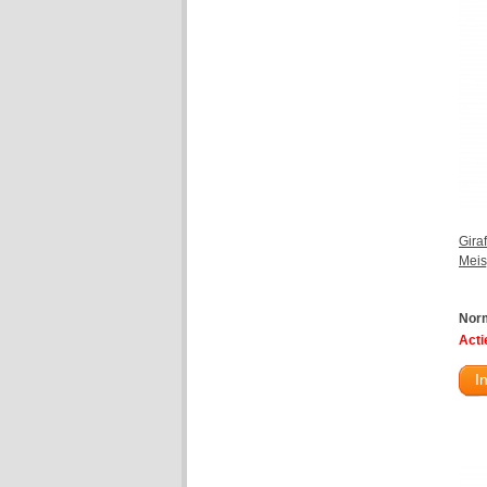
Gira
Meisj
Norm
Actie
I