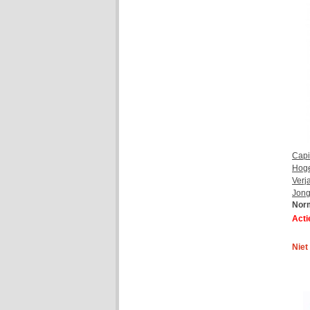
Capi
Hoge
Verj
Jon
Norm
Actie
Niet