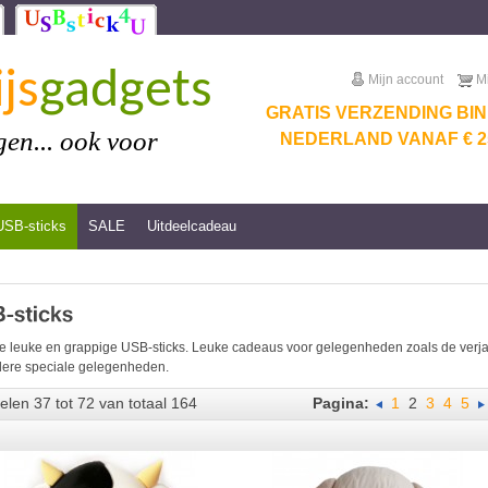
js
gadgets
Mijn account
M
GRATIS VERZENDING BI
en... ook voor
NEDERLAND VANAF € 25
USB-sticks
SALE
Uitdeelcadeau
e leuke en grappige USB-sticks. Leuke cadeaus voor gelegenheden zoals de verjaar
ere speciale gelegenheden.
kelen 37 tot 72 van totaal 164
Pagina:
1
2
3
4
5