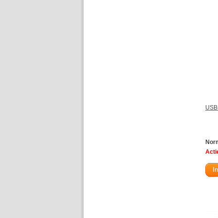
USB-
Norm
Actie
I