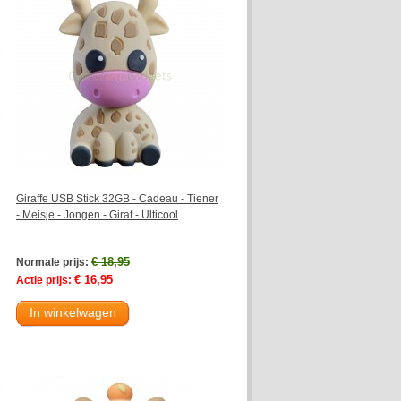
Giraffe USB Stick 32GB - Cadeau - Tiener
- Meisje - Jongen - Giraf - Ulticool
€ 18,95
Normale prijs:
€ 16,95
Actie prijs:
In winkelwagen