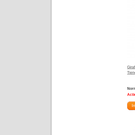
Gira
Tiene
Norm
Actie
I