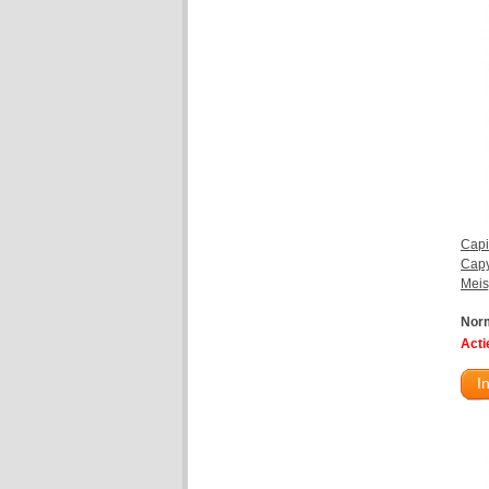
Capi
Capy
Meis
Norm
Actie
I