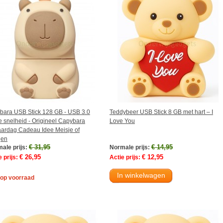
bara USB Stick 128 GB - USB 3.0
Teddybeer USB Stick 8 GB met hart – I
 snelheid - Origineel Capybara
Love You
aardag Cadeau Idee Meisje of
gen
€ 31,95
€ 14,95
ale prijs:
Normale prijs:
€ 26,95
€ 12,95
 prijs:
Actie prijs:
In winkelwagen
 op voorraad