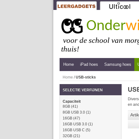
Onder
wi
voor de school van morg
thuis!
Home
iPad hoes
Samsung hoes
Home
/
USB-sticks
SELECTIE VERFIJNEN
Divers
Capaciteit
en and
8GB
(41)
8GB USB 3.0
(1)
Arti
16GB
(47)
16GB USB 3.0
(1)
16GB USB C
(5)
32GB
(21)