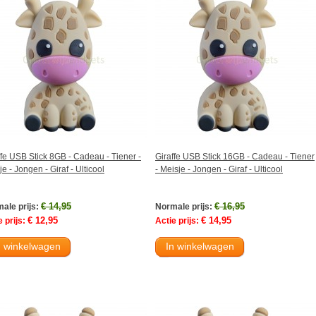
ffe USB Stick 8GB - Cadeau - Tiener -
Giraffe USB Stick 16GB - Cadeau - Tiener
e - Jongen - Giraf - Ulticool
- Meisje - Jongen - Giraf - Ulticool
€ 14,95
€ 16,95
ale prijs:
Normale prijs:
€ 12,95
€ 14,95
 prijs:
Actie prijs:
n winkelwagen
In winkelwagen