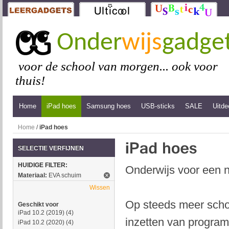
Onder
wijs
gadge
voor de school van morgen... ook voor
thuis!
Home
iPad hoes
Samsung hoes
USB-sticks
SALE
Uitde
Home
/
iPad hoes
SELECTIE VERFIJNEN
HUIDIGE FILTER:
Onderwijs voor een n
Materiaal:
EVA schuim
Wissen
Op steeds meer schol
Geschikt voor
iPad 10.2 (2019)
(4)
inzetten van program
iPad 10.2 (2020)
(4)