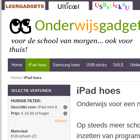
Onder
wijs
gadge
voor de school van morgen... ook voor
thuis!
Home
iPad hoes
Samsung hoes
USB-sticks
SALE
Uitde
Home
/
iPad hoes
SELECTIE VERFIJNEN
HUIDIGE FILTER:
Onderwijs voor een n
Geschikt voor:
iPad mini 6
Prijs:
€ 10,00 of hoger
Wissen
Op steeds meer schol
Materiaal
inzetten van program
EVA schuim
(2)